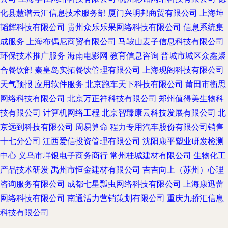
化县慧谱云汇信息技术服务部
厦门兴明邦商贸有限公司
上海坤
韬辉科技有限公司
贵州众乐乐果网络科技有限公司
信息系统集
成服务
上海布偶尼商贸有限公司
马鞍山麦子信息科技有限公司
环保技术推广服务
海南电影网
教育信息咨询
晋城市城区众鑫聚
合餐饮部
秦皇岛实拓餐饮管理有限公司
上海现阁科技有限公司
天气预报
应用软件服务
北京跑车天下科技有限公司
莆田市衡思
网络科技有限公司
北京万正祥科技有限公司
郑州值得美生物科
技有限公司
计算机网络工程
北京智臻康云科技发展有限公司
北
京远到科技有限公司
周易算命
程力专用汽车股份有限公司销售
十七分公司
江西爱信投资管理有限公司
沈阳康平塑业研发检测
中心
义乌市垟银电子商务商行
常州桂城建材有限公司
生物化工
产品技术研发
禹州市恒金建材有限公司
吉吉向上（苏州）心理
咨询服务有限公司
成都七星瓢虫网络科技有限公司
上海康迅蕾
网络科技有限公司
南通活力营销策划有限公司
重庆九骄汇信息
科技有限公司