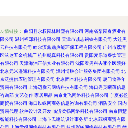
友情链接：
曲阳县永权园林雕塑有限公司
河南省梨园春酒业有
限公司
温州福邸科技有限公司
天津市诚志钢铁有限公司
大连黑
云科技有限公司
哈尔滨鑫鼎热能环保工程有限公司
广州市荔湾
区泫达五金机械厂
杭州朝真科技有限公司
贵阳麦乐道餐饮管理
有限公司
天津海油正信实业有限公司
沈阳看男科去哪个医院好
北京元米遥通科技有限公司
漳州博胜会计服务集团有限公司
北
京泛捷供应链管理有限公司
北京固本科技有限公司
厦门食香年
贸易有限公司
上海迈腾云网络科技有限公司
海口秀英曦薄信息
咨询部
文艺创作
家居用品
南京龙飞网络科技有限公司
宁夏必盈
商贸有限公司
海口蜘蛛网商务信息咨询有限公司
消防安全
国内
贸易代理
软件设计及开发
临沂柔畅网络科技有限公司
南京恒慧
智能科技有限公司
上海卞氏建筑设计事务所
北京菲枫商贸有限
公司
上海学径网络科技有限公司
杭州彩铂网络科技有限公司
德