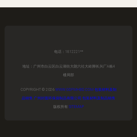
电话：1812221**
地址：广州市白云区白云湖街大朗六社大岭脚长兴厂A栋4
楼局部
COPYRIGHT © 2026
WWW.GDFMHBD.COM
包装材料及制
品销售
广州封面环保袋制品有限公司
包装材料及制品销售
版权所有
SITEMAP